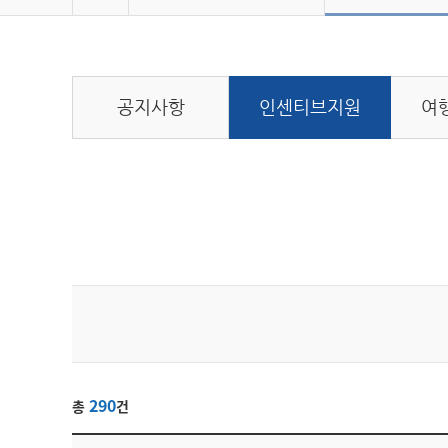
공지사항
인센티브지원
여
290
총
건