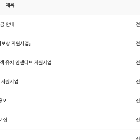
제목
원금 안내
전
치보상 지원사업』
전
광객 유치 인센티브 지원사업
전
발 지원사업
전
공모
전
모집
전
전