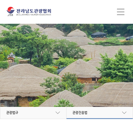
관광법규
관광진흥법