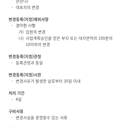
한한다)
대표자의 변경
변경등록(지정)제외사항
경미한 사항
가)
임원의 변경
나)
사업계획승인을 얻은 부지 또는 대지면적의 100분의
10이하의 변경
변경등록(지정)관청
등록관청과 동일
변경등록(지정)시한
변경사유가 발생한 날로부터 30일 이내
처리 기간
4일
구비서류
변경사실을 증명할수 있는 서류