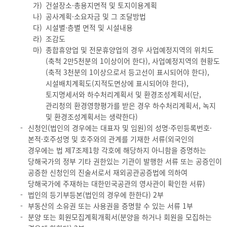
가)
건설장소·총용지면적 및 토지이용계획
나)
공사계획·소요자금 및 그 조달방법
다)
시설별·층별 면적 및 시설내용
라)
조감도
마)
종합휴양업 및 전문휴양업의 경우 사업예정지역의 위치도
(축척 2만5천분의 1이상이어 한다), 사업예정지역의 현황도
(축적 3천분의 1이상으로서 등고선이 표시되어야 한다),
시설배치계획도(지적도면상에 표시되어야 한다),
토지명세서와 하수처리계획서 및 환경조성계획서(단,
관리청의 환경영향평가를 받은 경우 하수처리계획서, 녹지
및 환경조성계획서는 생략한다)
신청인(법인의 경우에는 대표자 및 임원)의 성명·주민등록번호·
본적·호주성명 및 호주와의 관계를 기재한 서류(외국인의
경우에는 법 제7조제1항 각호에 해당하지 아니함을 증명하는
당해국가의 정부 기타 권한있는 기관이 발행한 서류 또는 공증인이
공증한 신청인의 진술서로서 재외공관공증법에 의하여
당해국가에 주재하는 대한민국공관의 영사관이 확인한 서류)
법인의 등기부등본(법인의 경우에 한한다) 2부
부동산의 소유권 또는 사용권을 증명할 수 있는 서류 1부
분양 또는 회원모집계획개획서(분양을 하거나 회원을 모집하는