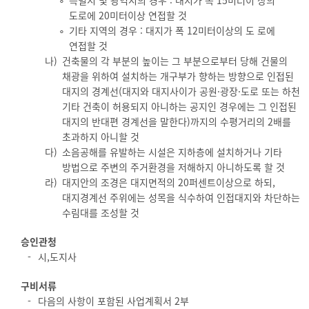
특별시 및 광역시의 경우 : 대지가 폭 15미터이 상의
도로에 20미터이상 연접할 것
기타 지역의 경우 : 대지가 폭 12미터이상의 도 로에
연접할 것
나)
건축물의 각 부분의 높이는 그 부분으로부터 당해 건물의
채광을 위하여 설치하는 개구부가 향하는 방향으로 인접된
대지의 경계선(대지와 대지사이가 공원·광장·도로 또는 하천
기타 건축이 허용되지 아니하는 공지인 경우에는 그 인접된
대지의 반대편 경계선을 말한다)까지의 수평거리의 2배를
초과하지 아니할 것
다)
소음공해를 유발하는 시설은 지하층에 설치하거나 기타
방법으로 주변의 주거환경을 저해하지 아니하도록 할 것
라)
대지안의 조경은 대지면적의 20퍼센트이상으로 하되,
대지경계선 주위에는 성목을 식수하여 인접대지와 차단하는
수림대를 조성할 것
승인관청
시,도지사
구비서류
다음의 사항이 포함된 사업계획서 2부