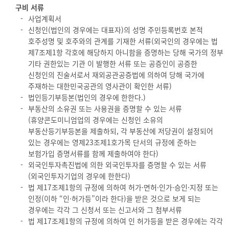
구비 서류
사업계획서
신청인(법인의 경우에는 대표자)의 성명 주민등록번호 본적
호주성명 및 호주와의 관계를 기재한 서류(외국인의 경우에는 법
제7조제1항 각호에 해당하지 아니함을 증명하는 당해 국가의 정부
기타 권한있는 기관 이 발행한 서류 또는 공증인이 공증한
신청인의 진술서로서 재외공관공증법에 의하여 당해 국가에
주재하는 대한민국공관의 영사관이 확인한 서류)
법인등기부등본(법인의 경우에 한한다.)
부동산의 소유권 또는 사용권을 증명할 수 있는 서류
(휴양콘도미니엄업의 경우에는 신청인 소유의
부동산등기부등본을 제출하되, 각 부동산에 저당권이 설정되어
있는 경우에는 영제23조제1호가목 단서의 규정에 준하는
보험가입 증명서류를 함께 제출하여야 한다)
외국인투자촉진법에 의한 외국인투자를 증명할 수 있는 서류
(외국인투자기업의 경우에 한한다)
법 제17조제1항의 규정에 의하여 허가·면허·인가·승인·지정 또는
인정(이하 “인·허가등”이라 한다)을 받은 것으로 보게 되는
경우에는 각각 그 신청서 또는 신고서와 그 첨부서류
법 제17조제1항의 규정에 의하여 인 허가등을 받은 경우에는 각각