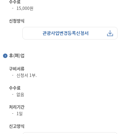
수수료
15,000원
신청양식
관광사업변경등록신청서
휴(폐)업
구비서류
신청서 1부.
수수료
없음
처리기간
1일
신고양식